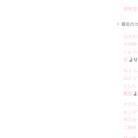
簡単!
最近のコ
はぎれ
チの作
しゅう
室
より
ちょっ
はとっ
とした
教室
よ
オススメ
センス
布でカ
ご紹介