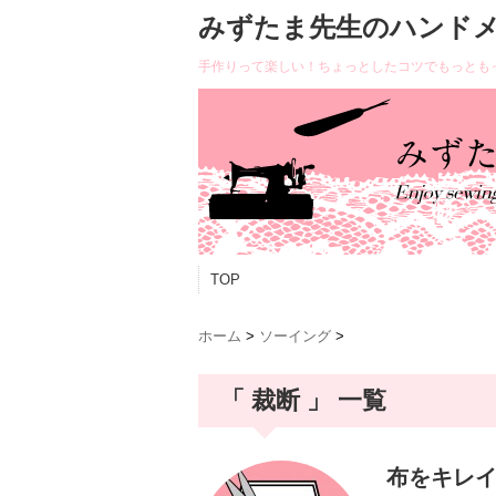
みずたま先生のハンド
手作りって楽しい！ちょっとしたコツでもっとも
TOP
ホーム
>
ソーイング
>
「 裁断 」 一覧
布をキレイ