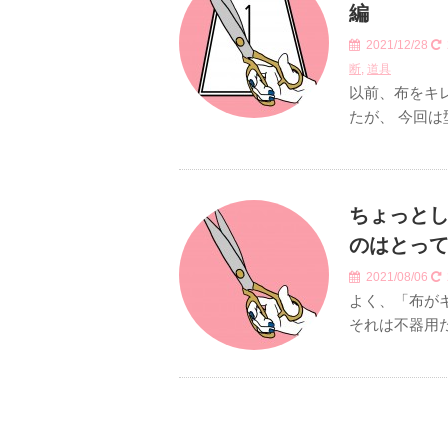
編
2021/12/28
断
,
道具
以前、布をキ
たが、 今回
ちょっとし
のはとっ
2021/08/06
よく、「布が
それは不器用