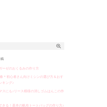
投稿
ガーゼのおくるみの作り方
3年春＊初心者さん向けミシンの選び方＆おす
ンキング♪
マスにも♪リース模様の消しゴムはんこの作
できる！基本の帆布トートバッグの作り方♪