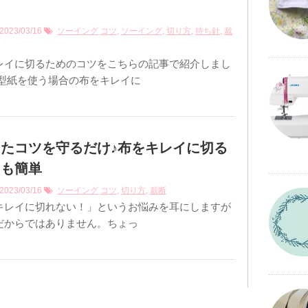
2023/03/16
ソーイング
コツ
,
ソーイング
,
切り方
,
待ち針
,
裁
レイに切るためのコツをこちらの記事で紹介しまし
は型紙を使う場合の布をキレイに
たコツを守るだけ♪布をキレイに切る
ても簡単
2023/03/16
ソーイング
コツ
,
切り方
,
裁断
キレイに切れない！」というお悩みを耳にしますが
だからではありません。ちょっ