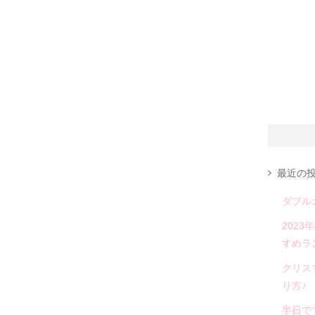
最近の
ダブル
202
すめラ
クリス
り方♪
半日で