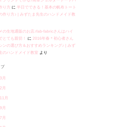
ィプリントで作る♪簡単ショルダートートバ
作り方
に
半日でできる！基本の帆布トート
の作り方♪ | みずたま先生のハンドメイド教
の生地通販のお店♪fab-fabricさんはハイ
でとても親切！
に
2016年春＊初心者さん
シンの選び方＆おすすめランキング♪ | みず
生のハンドメイド教室
より
イブ
年3月
年2月
年11月
年9月
年7月