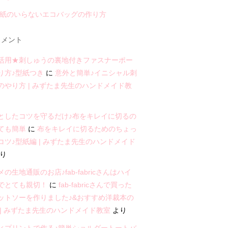
型紙のいらないエコバッグの作り方
メント
活用★刺しゅうの裏地付きファスナーポー
り方♪型紙つき
に
意外と簡単♪イニシャル刺
のやり方 | みずたま先生のハンドメイド教
としたコツを守るだけ♪布をキレイに切るの
ても簡単
に
布をキレイに切るためのちょっ
コツ♪型紙編 | みずたま先生のハンドメイド
り
の生地通販のお店♪fab-fabricさんはハイ
でとても親切！
に
fab-fabricさんで買った
ットソーを作りました♪&おすすめ洋裁本の
 | みずたま先生のハンドメイド教室
より